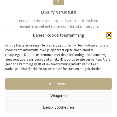
Luxury Structure
Integer in molestie erat, ac blandit velit. Nullam
feugiat erat vel ante interdum fringilla interdum.
Beheer cookie toestemming
read more
Om de beste ervaringen te bieden, gebruiken wij technologieën zoals
cookies om informatie over je apparaat op te slaan en/of te
raadplegen. Door in te stemmen met deze technologieën kunnen wij
gegevens zoals surfgedrag of unieke ID's op deze site verwerken. Als je
geen toestemming geeft of uw toestemming intrekt, kan dit een
nadelige invloed hebben op bepaalde functies en mogelijkheden.
VIP Service
Accepteren
Duis finibus leo sem, in aliquam eros elementum
scelerisque! Nullam interdum molestie velit, vitae
Weigeren
rutrum.
Bekijk voorkeuren
read more