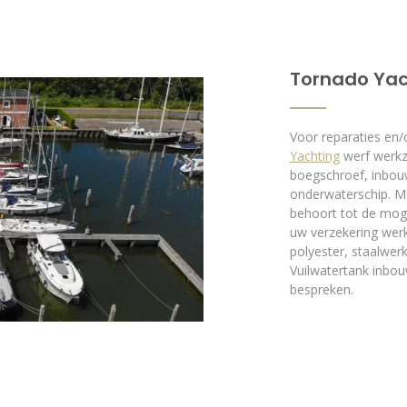
Tornado Yac
Voor reparaties en/
Yachting
werf werkz
boegschroef, inbouw
onderwaterschip. Ma
behoort tot de moge
uw verzekering werk
polyester, staalwer
Vuilwatertank inbo
bespreken.