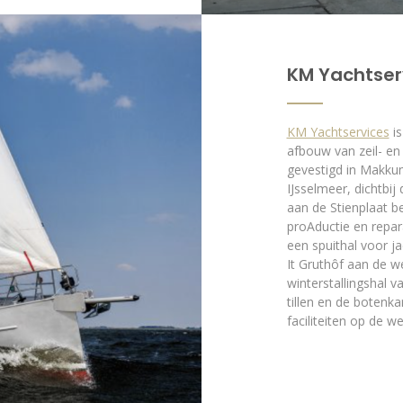
KM Yachtser
KM Yachtservices
is
afbouw van zeil- en
gevestigd in Makkum,
IJsselmeer, dichtbij
aan de Stienplaat be
proAductie en repar
een spuithal voor ja
It Gruthôf aan de 
winterstallingshal 
tillen en de botenk
faciliteiten op de w