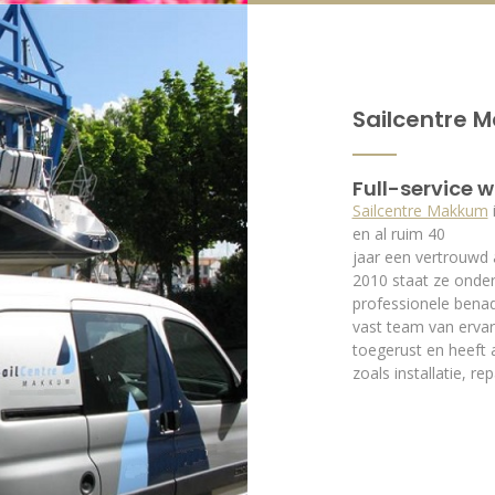
Sailcentre 
Full-service w
Sailcentre Makkum
i
en al ruim 40
jaar een vertrouwd 
2010 staat ze onder 
professionele bena
vast team van erva
toegerust en heeft a
zoals installatie, r