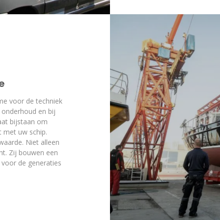
e
me voor de techniek
 onderhoud en bij
aat bijstaan om
t met uw schip.
aarde. Niet alleen
ht. Zij bouwen een
 voor de generaties