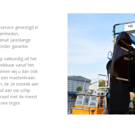
service gevestigd in
zaamheden,
nuit jarenlange
 onder garantie.
ip vakkundig uit het
reikbaar vanaf het
unnen wij u dan ook
er een mastenkraan.
m, de 2e insteek aan
ud aan uw schip
 raad met de meest
nee tegen