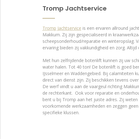
Tromp Jachtservice
Tromp Jachtservice
is een ervaren allround jacht
Makkum. Zij zijn gespecialiseerd in kraanwerk
scheepsonderhoud/reparatie en winteropslag. Va
ervaring bieden zij vakkundigheid en zorg. Altijd
Met hun zelfrijdende botenlift kunnen zij uw sch
water halen. Tot 40 ton! De botenlift is goed be
IJsselmeer en Waddengebied. Bij calamiteiten k
direct van dienst zijn. Zij beschikken tevens ov
De werf vindt u aan de vaargeul richting Makku
de rechterkant. Ook voor reparatie en onderho
bent u bij Tromp aan het juiste adres. Z
ij weten
voorkomende werkzaamheden en zeggen geen 
specifieke klussen.