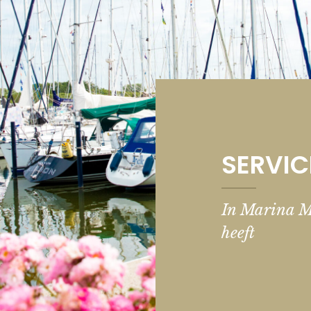
SERVIC
In Marina M
heeft