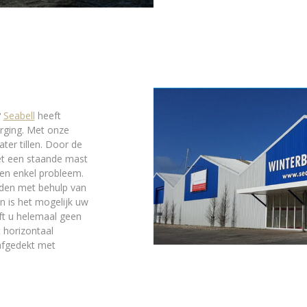
?
Seabell
heeft
erging. Met onze
ater tillen. Door de
et een staande mast
n enkel probleem.
den met behulp van
n is het mogelijk uw
eft u helemaal geen
 horizontaal
 afgedekt met