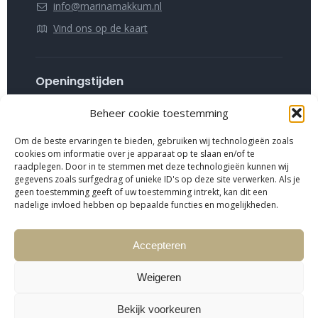
info@marinamakkum.nl
Vind ons op de kaart
Openingstijden
Maandag t/m zondag 08:00 – 17:00 uur.
Beheer cookie toestemming
Hoogseizoen van 08:00 – 22:00 uur.
Buiten openingstijden is de haven alleen toegankelijk
Om de beste ervaringen te bieden, gebruiken wij technologieën zoals
met kentekensysteem.
cookies om informatie over je apparaat op te slaan en/of te
raadplegen. Door in te stemmen met deze technologieën kunnen wij
gegevens zoals surfgedrag of unieke ID's op deze site verwerken. Als je
geen toestemming geeft of uw toestemming intrekt, kan dit een
nadelige invloed hebben op bepaalde functies en mogelijkheden.
Accepteren
Copyright © Marina Makkum 2024 - GS Designs
Weigeren
HISWA voorwaarden
Cookieverklaring
Bekijk voorkeuren
Privacyverklaring