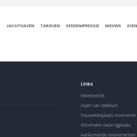
JACHTHAVEN
TARIEVEN
SFEERIMPRESSIE
NIEUWS
EVE
Links
Weerbericht
Kaart van Makkum
Passantenplaats reserveren
Informatie vaste ligplaats
Aankomende evenementen