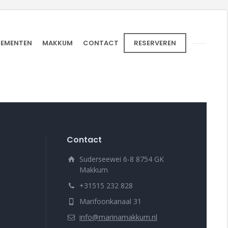
NEMENTEN
MAKKUM
CONTACT
RESERVEREN
Contact
Suderseewei 6-8 8754 GK
Makkum
+31515 232 828
Marifoonkanaal 31
info@marinamakkum.nl