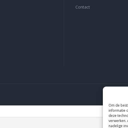
Contact
HIS
Om de beste
informatie 
deze techno
verwerken. 
nadelige in