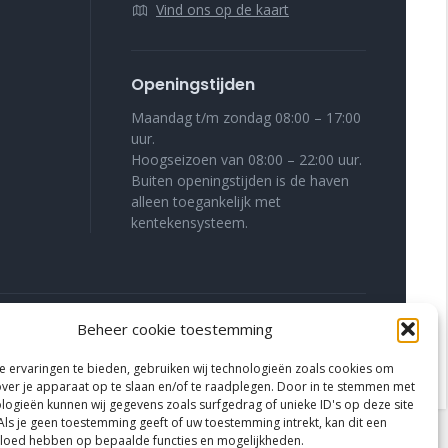
Vind ons op de kaart
Openingstijden
Maandag t/m zondag 08:00 – 17:00
uur.
Hoogseizoen van 08:00 – 22:00 uur.
Buiten openingstijden is de haven
alleen toegankelijk met
kentekensysteem.
Beheer cookie toestemming
WA voorwaarden
Cookieverklaring
Privacyverklaring
 ervaringen te bieden, gebruiken wij technologieën zoals cookies om
over je apparaat op te slaan en/of te raadplegen. Door in te stemmen met
logieën kunnen wij gegevens zoals surfgedrag of unieke ID's op deze site
Als je geen toestemming geeft of uw toestemming intrekt, kan dit een
vloed hebben op bepaalde functies en mogelijkheden.