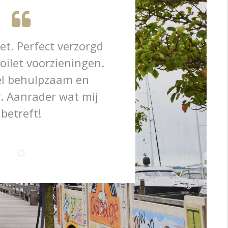
t. Perfect verzorgd
oilet voorzieningen.
el behulpzaam en
. Aanrader wat mij
betreft!
Jan G