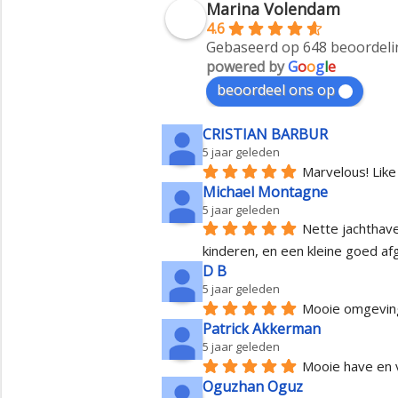
Marina Volendam
4.6
Gebaseerd op 648 beoordel
powered by
G
o
o
g
l
e
beoordeel ons op
CRISTIAN BARBUR
5 jaar geleden
Marvelous! Like
Michael Montagne
5 jaar geleden
Nette jachthave
kinderen, en een kleine goed a
D B
5 jaar geleden
Mooie omgeving,
Patrick Akkerman
5 jaar geleden
Mooie have en 
Oguzhan Oguz