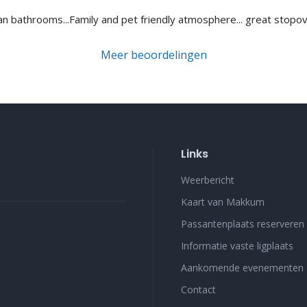
ean bathrooms...Family and pet friendly atmosphere... great sto
Meer beoordelingen
Links
Weerbericht
Kaart van Makkum
Passantenplaats reserveren
Informatie vaste ligplaats
Aankomende evenementen
Contact