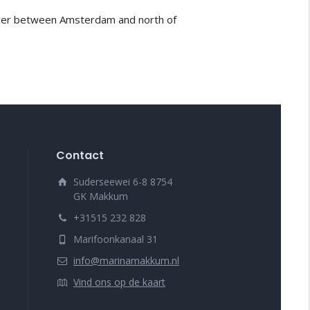
pover between Amsterdam and north of 
Contact
Suderseewei 6-8 8754
GK Makkum
+31515 232 828
Marifoonkanaal 31
info@marinamakkum.nl
Vind ons op de kaart