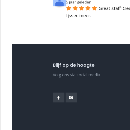
5 jaar geleden
Great staff! Cl
Ijsseelmeer.
Blijf op de hoogte
Volg ons via social media